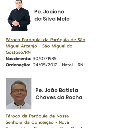
Pe. Jecione
da Silva Melo
Pároco Paroquial da Paróquia de São
Miguel Arcanjo - São Miguel do
Gostoso/RN
Nascimento:
30/07/1985
Ordenação:
24/05/2017 - Natal - RN
Pe. João Batista
Chaves da Rocha
Pároco da Paróquia de Nossa
Senhora da Conceição - Nova