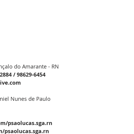
 
nçalo do Amarante - RN
-2884 / 98629-6454
live.com
aniel Nunes de Paulo
m/psaolucas.sga.rn
/psaolucas.sga.rn