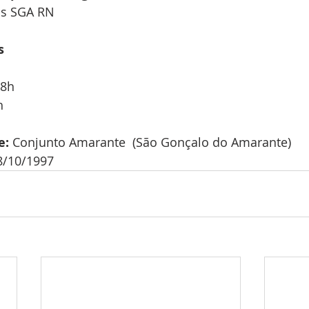
as SGA RN
s
18h
h
e:
 Conjunto Amarante  (São Gonçalo do Amarante)
8/10/1997