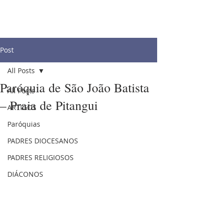
Post
All Posts
Paróquia de São João Batista
All Posts
– Praia de Pitangui
ARTIGOS
Paróquias
PADRES DIOCESANOS
PADRES RELIGIOSOS
DIÁCONOS