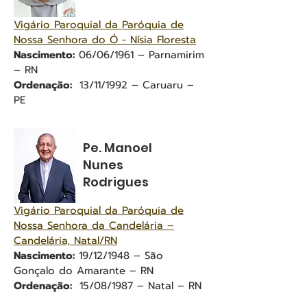
Vigário Paroquial da Paróquia de
Nossa Senhora do Ó - Nísia Floresta
Nascimento:
06/06/1961 – Parnamirim
– RN
Ordenação:
13/11/1992 – Caruaru –
PE
Pe. Manoel
Nunes
Rodrigues
Vigário Paroquial da Paróquia de
Nossa Senhora da Candelária –
Candelária, Natal/RN
Nascimento:
19/12/1948 – São
Gonçalo do Amarante – RN
Ordenação:
15/08/1987 – Natal – RN