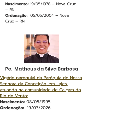
Nascimento:
19/05/1978 – Nova Cruz
– RN
Ordenação:
05/05/2004 – Nova
Cruz – RN
Pe. Matheus da Silva Barbosa
Vigário paroquial da Paróquia de Nossa
Senhora da Conceição, em Lajes,
atuando na comunidade de Caiçara do
Rio do Vento;
Nascimento:
08/05
/1995
Ordenação:
19/03/2026