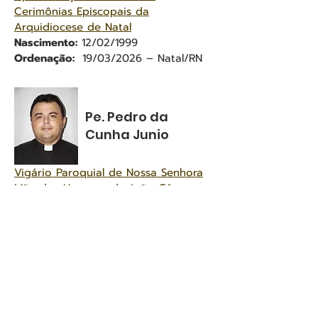
Cerimônias Episcopais da
Arquidiocese de Natal
Nascimento:
12/02/1999
Ordenação:
19/03/2026 – Natal/RN
Pe. Pedro da
Cunha Junio
Vigário Paroquial de Nossa Senhora
Mãe dos Homens, de João Câmara e
Jardim de Angicos
Nascimento:
29/06/1979 –
Angicos/RN
Ordenação:
11/06/2013 – Natal/RN
Pe. Raimundo
Renato da