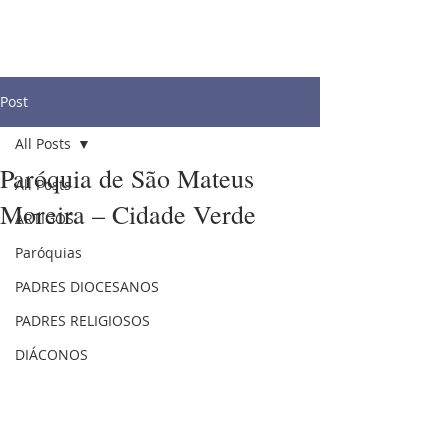
Post
All Posts
Paróquia de São Mateus
All Posts
Moreira – Cidade Verde
ARTIGOS
Paróquias
PADRES DIOCESANOS
PADRES RELIGIOSOS
DIÁCONOS