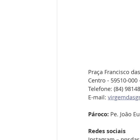
Praça Francisco das
Centro - 59510-000 
Telefone: (84) 9
8148
E-mail: 
virgemdasg
Pároco: 
Pe. 
João E
Redes sociais
Instagram – pnsda