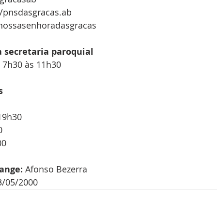
/pnsdasgracas.ab
nossasenhoradasgracas
secretaria paroquial
 7h30 às 11h30
s
19h30
0
00 
ange:
 Afonso Bezerra
3/05/2000