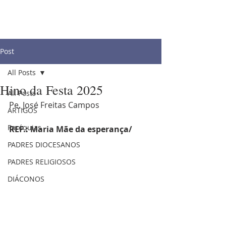
Post
All Posts
Hino da Festa 2025
All Posts
Pe. José Freitas Campos
ARTIGOS
Paróquias
REF.: Maria Mãe da esperança/
PADRES DIOCESANOS
PADRES RELIGIOSOS
DIÁCONOS