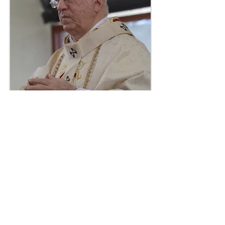
Dom Jaime Viera Rocha
Arcebispo emérito de Natal
21 de novembro - Antiga Catedral