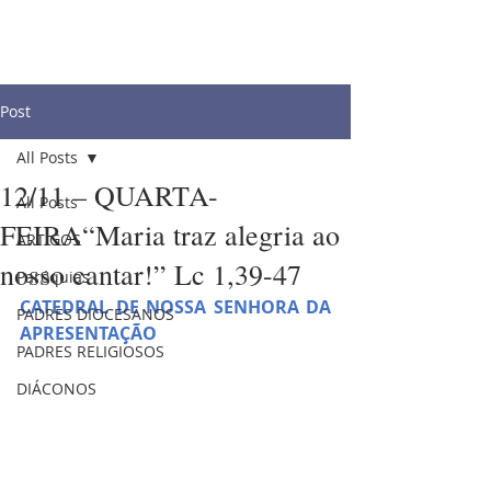
Post
All Posts
12/11 – QUARTA-
All Posts
FEIRA“Maria traz alegria ao
ARTIGOS
nosso cantar!” Lc 1,39-47
Paróquias
CATEDRAL DE NOSSA SENHORA DA 
PADRES DIOCESANOS
APRESENTAÇÃO
PADRES RELIGIOSOS
DIÁCONOS