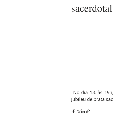
sacerdotal
 No dia 13, às 19h, na Igreja Matriz, será celebrada a missa em ação de graças pelo 
jubileu de prata sa