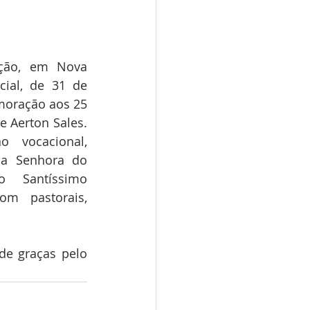
ção, em Nova 
ial, de 31 de 
oração aos 25 
 Aerton Sales. 
 vocacional, 
sa Senhora do 
 Santíssimo 
m pastorais, 