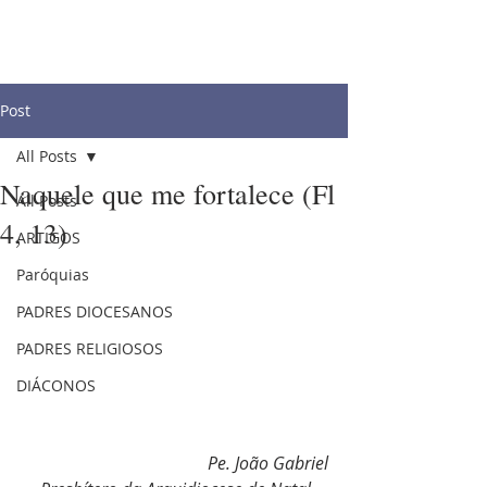
Post
All Posts
Naquele que me fortalece (Fl
All Posts
4, 13)
ARTIGOS
Paróquias
PADRES DIOCESANOS
PADRES RELIGIOSOS
DIÁCONOS
Pe. João Gabriel