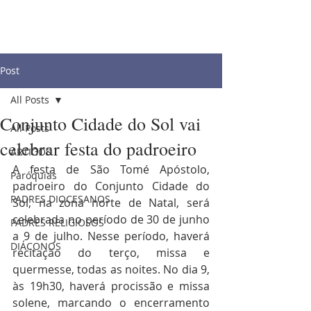
Post
All Posts
Conjunto Cidade do Sol vai
All Posts
celebrar festa do padroeiro
ARTIGOS
A festa de São Tomé Apóstolo, 
Paróquias
padroeiro do Conjunto Cidade do 
PADRES DIOCESANOS
Sol, na zona norte de Natal, será 
celebrada no período de 30 de junho 
PADRES RELIGIOSOS
a 9 de julho. Nesse período, haverá 
DIÁCONOS
recitação do terço, missa e 
quermesse, todas as noites. No dia 9, 
às 19h30, haverá procissão e missa 
solene, marcando o encerramento 