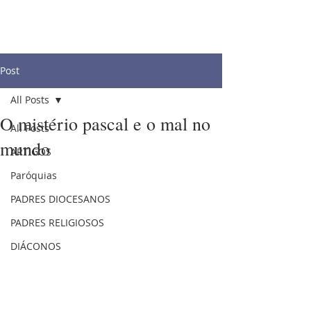
Post
All Posts
O mistério pascal e o mal no
All Posts
mundo
ARTIGOS
Paróquias
PADRES DIOCESANOS
PADRES RELIGIOSOS
DIÁCONOS