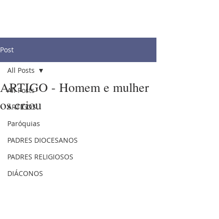
Post
All Posts
ARTIGO - Homem e mulher
All Posts
os criou
ARTIGOS
Paróquias
PADRES DIOCESANOS
PADRES RELIGIOSOS
DIÁCONOS