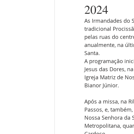
2024
As Irmandades do S
tradicional Prociss
pelas ruas do centr
anualmente, na últ
Santa.
A programação inic
Jesus das Dores, na
Igreja Matriz de No
Bianor Júnior.
Após a missa, na Ri
Passos, e, também, 
Nossa Senhora da S
Metropolitana, qua
Cardoso.   