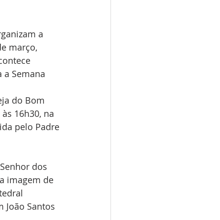
rganizam a 
de março, 
contece 
ra a Semana 
eja do Bom 
 às 16h30, na 
ida pelo Padre 
 Senhor dos 
o a imagem de 
edral 
m João Santos 