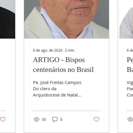
6 de ago. de 2026
∙
2
min
6 d
ARTIGO - Bispos
Pe
centenários no Brasil
Ba
C
Pe. José Freitas Campos
Vig
Do clero da
Pa
Arquidiocese de Natal
Co
Com o aumento da
No
longevidade, a cada ano,
Pe
a Conferência Nacional
Mo
dos Bispos do Brasil
Na
30
0
(CNBB) anuncia um
23
número crescente de