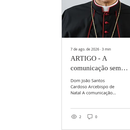
7 de ago. de 2026
∙
3
min
ARTIGO - A
comunicação sem
corpo
Dom João Santos
Cardoso Arcebispo de
Natal A comunicação
digital deixou de ser
apenas uma ferramenta
para tornar-se o
principal meio de nos
2
0
relacionarmos. Hoje,
resolvemos quase tudo