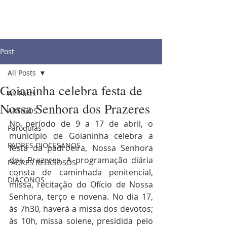
Post
All Posts
Goianinha celebra festa de
All Posts
Nossa Senhora dos Prazeres
ARTIGOS
No período de 9 a 17 de abril, o 
Paróquias
município de Goianinha celebra a 
PADRES DIOCESANOS
festa da padroeira, Nossa Senhora 
dos Prazeres. A programação diária 
PADRES RELIGIOSOS
consta de caminhada penitencial, 
DIÁCONOS
missa, recitação do Ofício de Nossa 
Senhora, terço e novena. No dia 17, 
às 7h30, haverá a missa dos devotos; 
às 10h, missa solene, presidida pelo 