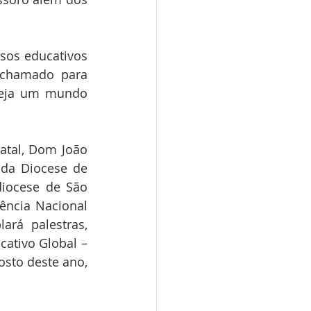
sos educativos 
 chamado para 
seja um mundo 
tal, Dom João 
da Diocese de 
iocese de São 
ncia Nacional 
rá palestras, 
ativo Global – 
sto deste ano, 