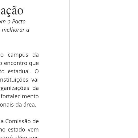
cação
om o Pacto 
a melhorar a 
 o campus da 
o encontro que 
o estadual. O 
tituições, vai 
ganizações da 
fortalecimento 
onais da área.
a Comissão de 
no estado vem 
ssoró além dos 