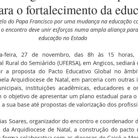
ara o fortalecimento da edu
pelo do Papa Francisco por uma mudança na educação c
, o encontro deve unir esforços numa ampla aliança par
educação no Estado
a-feira, 27 de novembro, das 8h às 15 horas,
l Rural do Semiárido (UFERSA), em Angicos, sediará 
ar a proposta do Pacto Educativo Global no âmbit
pela Arquidiocese de Natal, em parceria com outras ins
nicipais, instituições acadêmicas, educadores e or
m o objetivo de apresentar um plano estadual para o 
a sua base até propostas de valorização dos profissi
as Soares, organizador do encontro e coordenador d
 da Arquidiocese de Natal, a construção do pacto 
e forma colaborativa com as dioceses de Caicó e Mo