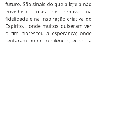
futuro. São sinais de que a Igreja não 
envelhece, mas se renova na 
fidelidade e na inspiração criativa do 
Espírito... onde muitos quiseram ver 
o fim, floresceu a esperança; onde 
tentaram impor o silêncio, ecoou a 
voz do povo fiel. Que as Irmandades, 
com sua herança sagrada e sua 
missão sempre atual, sigam sendo 
cântico vivo da comunhão, altar de 
serviço e anúncio da eternidade. Pois 
nelas ressoa, como em um hino 
perene, a certeza pascal: a Igreja de 
Cristo é sempre antiga, mas sempre 
nova.