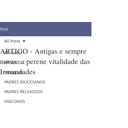
Post
All Posts
ARTIGO - Antigas e sempre
All Posts
novas: a perene vitalidade das
ARTIGOS
Irmandades
Paróquias
PADRES DIOCESANOS
PADRES RELIGIOSOS
DIÁCONOS