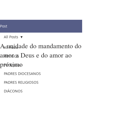
Post
All Posts
A unidade do mandamento do
All Posts
amor a Deus e do amor ao
ARTIGOS
próximo
Paróquias
PADRES DIOCESANOS
PADRES RELIGIOSOS
DIÁCONOS