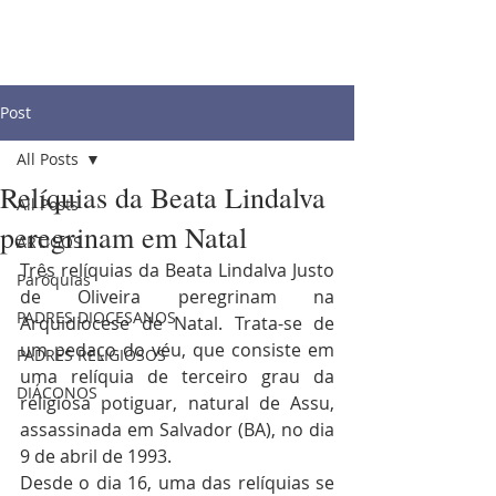
Post
All Posts
Relíquias da Beata Lindalva
All Posts
peregrinam em Natal
ARTIGOS
Três relíquias da Beata Lindalva Justo 
Paróquias
de Oliveira peregrinam na 
PADRES DIOCESANOS
Arquidiocese de Natal. Trata-se de 
um pedaço do véu, que consiste em 
PADRES RELIGIOSOS
uma relíquia de terceiro grau da 
DIÁCONOS
religiosa potiguar, natural de Assu, 
assassinada em Salvador (BA), no dia 
9 de abril de 1993. 
Desde o dia 16, uma das relíquias se 