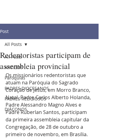
Post
All Posts
Redentoristas participam de
All Posts
assembleia provincial
ARTIGOS
Os missionários redentoristas que 
Paróquias
atuam na Paróquia do Sagrado 
PADRES DIOCESANOS
Coração de Jesus, em Morro Branco, 
Natal, Padre Carlos Alberto Holanda, 
PADRES RELIGIOSOS
Padre Alessandro Magno Alves e 
DIÁCONOS
Padre Ruberlan Santos, participam 
da primeira assembleia capitular da 
Congregação, de 28 de outubro a 
primeiro de novembro, em Brasília.