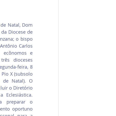
de Natal, Dom 
 da Diocese de 
zana; o bispo 
ntônio Carlos 
s ecônomos e 
três dioceses 
gunda-feira, 8 
 Pio X (subsolo 
 de Natal). O 
uir o Diretório 
 Eclesiástica. 
 preparar o 
nto oportuno 
scopal para a 