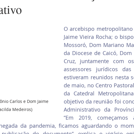
ativo
O arcebispo metropolitano 
Jaime Vieira Rocha; o bispo
Mossoró, Dom Mariano Man
da Diocese de Caicó, Dom A
Cruz, juntamente com o
assessores jurídicos das 
estiveram reunidos nesta se
de maio, no Centro Pastoral
da Catedral Metropolitana
objetivo da reunião foi concl
nio Carlos e Dom Jaime 
Administrativo da Província
Cacilda Medeiros)
“Em 2019, começamos a
chegada da pandemia, ficamos aguardando o mome
e publicação do documento”, explica o vigário epi