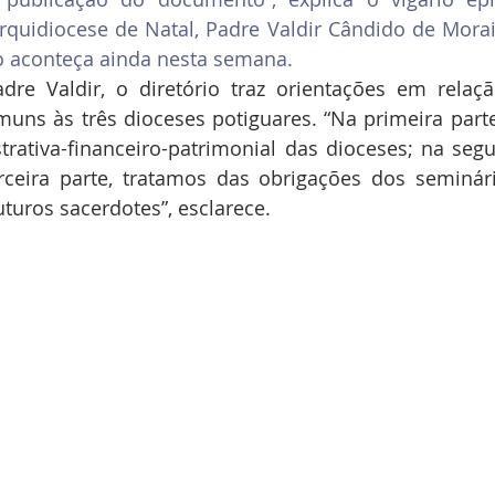
quidiocese de Natal, Padre Valdir Cândido de Morais
o aconteça ainda nesta semana.
re Valdir, o diretório traz orientações em relaçã
muns às três dioceses potiguares. “Na primeira parte
rativa-financeiro-patrimonial das dioceses; na segu
rceira parte, tratamos das obrigações dos seminári
turos sacerdotes”, esclarece. 