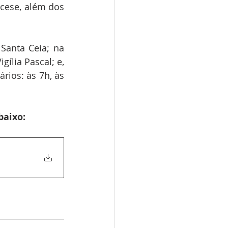
cese, além dos 
Santa Ceia; na 
ília Pascal; e, 
ios: às 7h, às 
baixo: