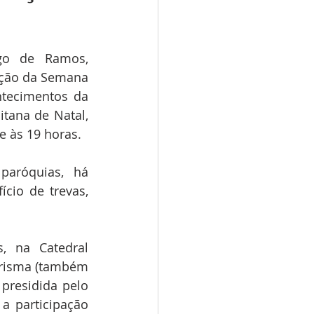
go de Ramos, 
ação da Semana 
tecimentos da 
tana de Natal, 
e às 19 horas.
paróquias, há 
cio de trevas, 
, na Catedral 
Crisma (também 
residida pelo 
 participação 