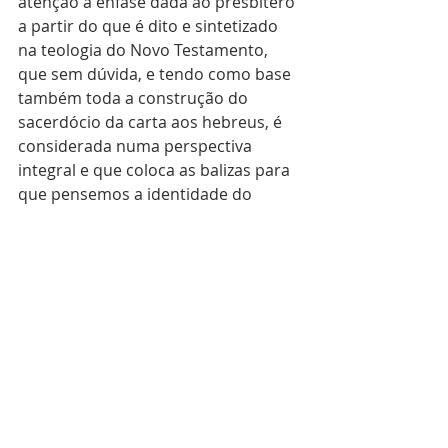
atenção a ênfase dada ao presbítero 
a partir do que é dito e sintetizado 
na teologia do Novo Testamento, 
que sem dúvida, e tendo como base 
também toda a construção do 
sacerdócio da carta aos hebreus, é 
considerada numa perspectiva 
integral e que coloca as balizas para 
que pensemos a identidade do 
presbítero com seus três múnus, no 
ensinar, no santificar e no governar, 
como o Ungido de Deus e o Bom 
Pastor, que anuncia o Reino dos 
Céus e doa a Vida por todos por 
aqueles que lhes são confiados (cf. 
Mc 1,15; Mt 4,12-17; Lc 4, 14-15; Jo 10, 
11). 
O teólogo Edward Schillebeeckx, na 