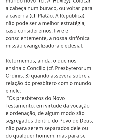
mundo novo” (cf. A. Huxley). Colocar 
a cabeça num buraco, ou voltar para 
a caverna (cf. Platão, A República), 
não pode ser a melhor estratégia, 
caso consideremos, livre e 
conscientemente, a nossa sinfônica 
missão evangelizadora e eclesial. 
Retornemos, ainda, o que nos 
ensina o Concílio (cf. Presbyterorum 
Ordinis, 3) quando assevera sobre a 
relação do presbítero com o mundo 
e nele:
 “Os presbíteros do Novo 
Testamento, em virtude da vocação 
e ordenação, de algum modo são 
segregados dentro do Povo de Deus, 
não para serem separados dele ou 
do qualquer homem, mas para se 