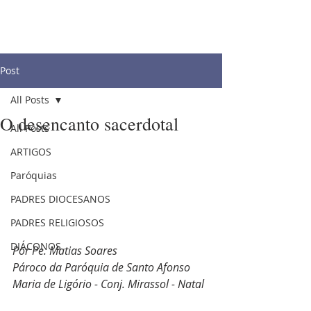
Post
All Posts
O desencanto sacerdotal
All Posts
ARTIGOS
Paróquias
PADRES DIOCESANOS
PADRES RELIGIOSOS
DIÁCONOS
Por Pe. Matias Soares
Pároco da Paróquia de Santo Afonso 
Maria de Ligório - Conj. Mirassol - Natal