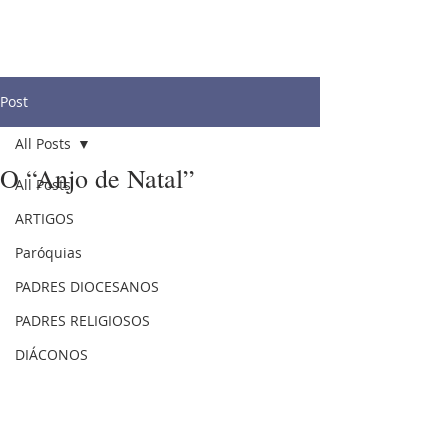
Post
All Posts
O “Anjo de Natal”
All Posts
ARTIGOS
Paróquias
PADRES DIOCESANOS
PADRES RELIGIOSOS
DIÁCONOS