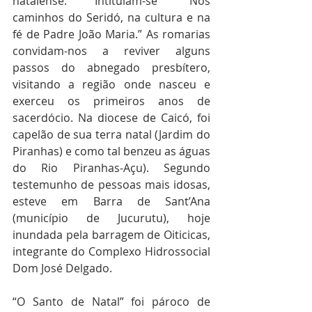
natalense. Intitulam-se “Nos 
caminhos do Seridó, na cultura e na 
fé de Padre João Maria.” As romarias 
convidam-nos a reviver alguns 
passos do abnegado presbítero, 
visitando a região onde nasceu e 
exerceu os primeiros anos de 
sacerdócio. Na diocese de Caicó, foi 
capelão de sua terra natal (Jardim do 
Piranhas) e como tal benzeu as águas 
do Rio Piranhas-Açu). Segundo 
testemunho de pessoas mais idosas, 
esteve em Barra de Sant’Ana 
(município de Jucurutu), hoje 
inundada pela barragem de Oiticicas, 
integrante do Complexo Hidrossocial 
Dom José Delgado.
“O Santo de Natal” foi pároco de 