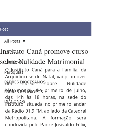
Post
All Posts
Instituto Caná promove curso
All Posts
sobre Nulidade Matrimonial
ARTIGOS
O Instituto Caná para a Família, da 
Paróquias
Arquidiocese de Natal, vai promover 
PADRES DIOCESANOS
um curso sobre Nulidade 
Matrimonial, dia primeiro de julho, 
PADRES RELIGIOSOS
das 14h às 18 horas, na sede do 
DIÁCONOS
Instituto, situada no primeiro andar 
da Rádio 91.9 FM, ao lado da Catedral 
Metropolitana. A formação será 
conduzida pelo Padre Josivaldo Félix, 