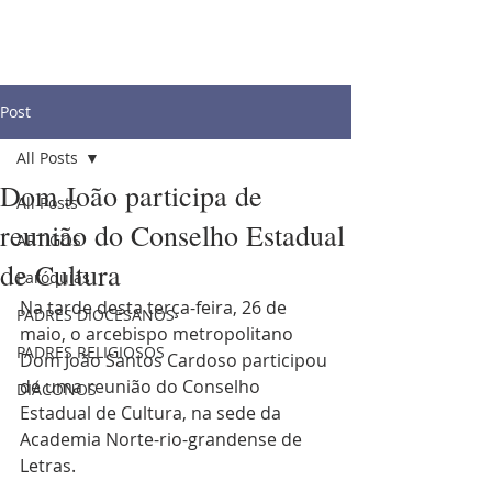
Post
All Posts
Dom João participa de
All Posts
reunião do Conselho Estadual
ARTIGOS
de Cultura
Paróquias
Na tarde desta terça-feira, 26 de 
PADRES DIOCESANOS
maio, o arcebispo metropolitano 
PADRES RELIGIOSOS
Dom João Santos Cardoso participou 
de uma reunião do Conselho 
DIÁCONOS
Estadual de Cultura, na sede da 
Academia Norte-rio-grandense de 
Letras.