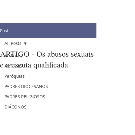
Post
All Posts
ARTIGO - Os abusos sexuais
All Posts
e a escuta qualificada
ARTIGOS
Paróquias
PADRES DIOCESANOS
PADRES RELIGIOSOS
DIÁCONOS