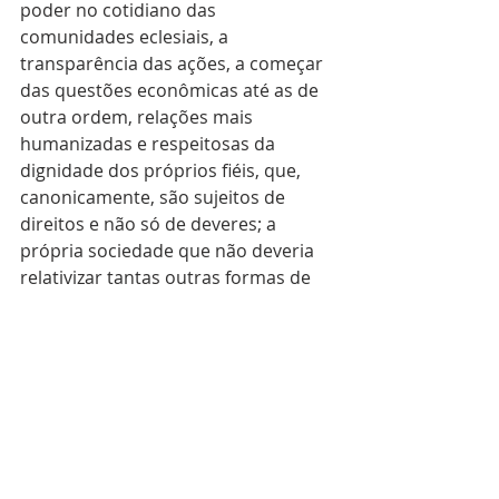
poder no cotidiano das 
comunidades eclesiais, a 
transparência das ações, a começar 
das questões econômicas até as de 
outra ordem, relações mais 
humanizadas e respeitosas da 
dignidade dos próprios fiéis, que, 
canonicamente, são sujeitos de 
direitos e não só de deveres; a 
própria sociedade que não deveria 
relativizar tantas outras formas de 
confusões, violências e desrespeitos, 
que vão sufocando princípios 
básicos de convivência fraterna, até 
potencializarem os comportamentos 
desequilibrados em esferas variadas 
da condição humana.  Temos que 
reconstruir paradigmas 
civilizatórios, dentre estes o da 