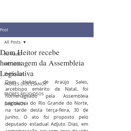
Post
All Posts
Dom Heitor recebe
All Posts
homenagem da Assembleia
ARTIGOS
Legislativa
Paróquias
Dom Heitor de Araújo Sales, 
PADRES DIOCESANOS
arcebispo emérito de Natal, foi 
PADRES RELIGIOSOS
homenageado pela Assembleia 
Legislativa do Rio Grande do Norte, 
DIÁCONOS
na tarde desta terça-feira, 30 de 
junho. O ato foi proposto pelo 
deputado estadual Adjuto Dias, em 