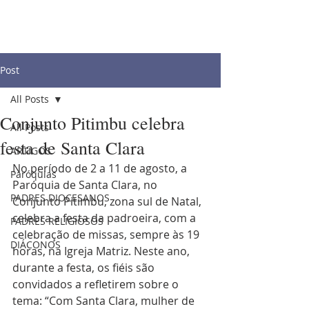
Post
All Posts
Conjunto Pitimbu celebra
All Posts
festa de Santa Clara
ARTIGOS
No período de 2 a 11 de agosto, a 
Paróquias
Paróquia de Santa Clara, no 
PADRES DIOCESANOS
Conjunto Pitimbu, zona sul de Natal, 
celebra a festa da padroeira, com a 
PADRES RELIGIOSOS
celebração de missas, sempre às 19 
DIÁCONOS
horas, na Igreja Matriz. Neste ano, 
durante a festa, os fiéis são 
convidados a refletirem sobre o 
tema: “Com Santa Clara, mulher de 