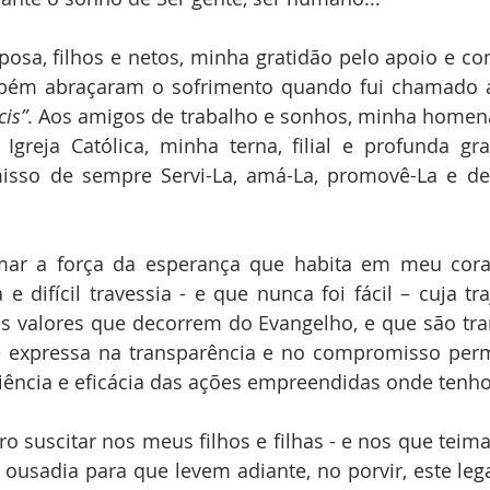
posa, filhos e netos, minha gratidão pelo apoio e c
bém abraçaram o sofrimento quando fui chamado a 
cis”
. Aos amigos de trabalho e sonhos, minha homen
Igreja Católica, minha terna, filial e profunda gr
sso de sempre Servi-La, amá-La, promovê-La e def
mar a força da esperança que habita em meu cor
e difícil travessia - e que nunca foi fácil – cuja tra
s valores que decorrem do Evangelho, e que são tra
 expressa na transparência e no compromisso per
iência e eficácia das ações empreendidas onde tenho
o suscitar nos meus filhos e filhas - e nos que teim
ousadia para que levem adiante, no porvir, este lega