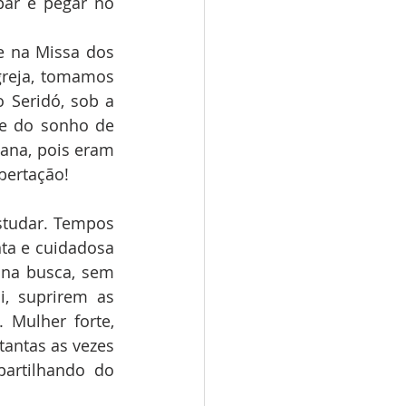
ar e pegar no 
 na Missa dos 
reja, tomamos 
 Seridó, sob a 
te do sonho de 
ana, pois eram 
bertação!
studar. Tempos 
ta e cuidadosa 
na busca, sem 
, suprirem as 
Mulher forte, 
antas as vezes 
artilhando do 