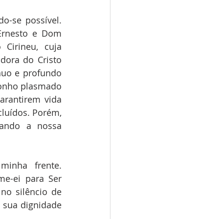
o-se possível. 
Ernesto e Dom 
irineu, cuja 
ora do Cristo 
uo e profundo 
onho plasmado 
rantirem vida 
luídos. Porém, 
ando a nossa 
inha frente. 
e-ei para Ser 
no silêncio de 
 sua dignidade 