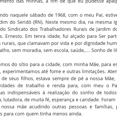
mento das minhas, a fim de que eu pudesse apalp
do naquele sábado de 1968, com o meu Pai, estive
rdim do Seridó (RN). Neste mesmo dia, na mesma Ig
do Sindicato dos Trabalhadores Rurais de Jardim do
. Ernesto. Em tenra idade, fui alçado para Ser par
s rurais, que clamavam por vida e por dignidade hum
alho, sem moradia, sem escola, saúde,.... Sonho de li
omos do sítio para a cidade, com minha Mãe, para e
, experimentamos até fome e outras limitações. Aten
de seus filhos, estava sempre de pé a nossa Mãe, 
nidades de trabalho e renda para, com meu o Pai
as indispensáveis à realização do sonho de todos. 
, lutadora, de muita fé, esperança e caridade. Foram t
nossa mãe acudindo outras pessoas e famílias, p
s para com quem tinha menos ainda.