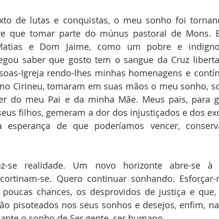
xto de lutas e conquistas, o meu sonho foi tornand
tive que tomar parte do múnus pastoral de Mons. 
atias e Dom Jaime, como um pobre e indigno C
gou saber que gosto tem o sangue da Cruz libertad
ssoas-Igreja rendo-lhes minhas homenagens e contín
mo Cirineu, tomaram em suas mãos o meu sonho, s
er do meu Pai e da minha Mãe. Meus pais, para ga
seus filhos, gemeram a dor dos injustiçados e dos exc
 esperança de que poderíamos vencer, conserv
z-se realidade. Um novo horizonte abre-se à m
cortinam-se. Quero continuar sonhando. Esforçar-m
 poucas chances, os desprovidos de justiça e que, 
ão pisoteados nos seus sonhos e desejos, enfim, na
ante o sonho de Ser gente, ser humano...