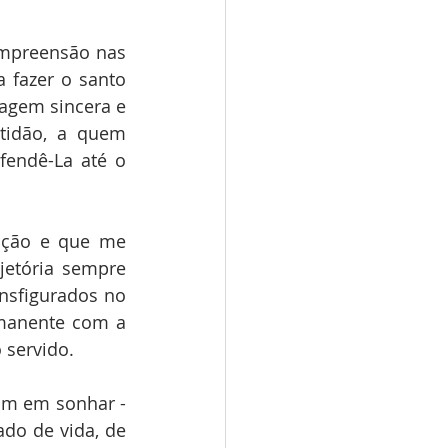
ompreensão nas 
fazer o santo 
agem sincera e 
atidão, a quem 
endê-La até o 
ação e que me 
jetória sempre 
nsfigurados no 
manente com a 
 servido.
am em sonhar - 
do de vida, de 