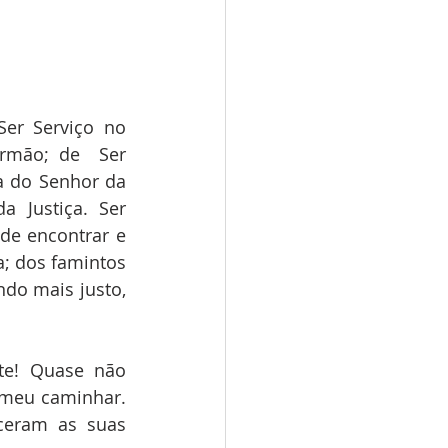
er Serviço no 
rmão; de  Ser 
a do Senhor da 
a Justiça. Ser 
de encontrar e 
; dos famintos 
do mais justo, 
te! Quase não 
meu caminhar. 
eram as suas 