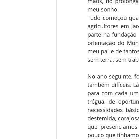
mãos, no prolonga
meu sonho.
Tudo começou quan
agricultores em Ja
parte na fundação 
orientação do Mons
meu pai e de tanto
sem terra, sem trab
No ano seguinte, f
também difíceis. Lá
para com cada um 
trégua, de oportu
necessidades básic
destemida, corajosa
que presenciamos 
pouco que tínhamo