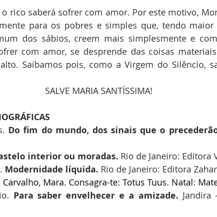
ente o rico saberá sofrer com amor. Por este motivo, Mont
armente para os pobres e simples que, tendo maior 
mum dos sábios, creem mais simplesmente e com 
frer com amor, se desprende das coisas materiais 
 alto. Saibamos pois, como a Virgem do Silêncio, sa
SALVE MARIA SANTÍSSIMA!
IOGRÁFICAS
s. 
Do fim do mundo, dos sinais que o precederã
astelo interior ou moradas. 
Rio de Janeiro: Editora 
.
 Modernidade líquida. 
Rio de Janeiro: Editora Zahar
e Carvalho, Mara. Consagra-te: Totus Tuus. Natal: Mate
io. 
Para saber envelhecer e a amizade.
 Jandira –