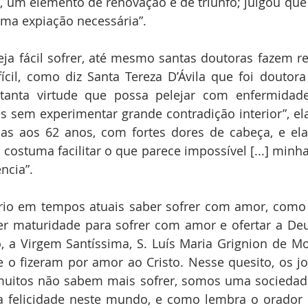
, um elemento de renovação e de triunfo; julgou que 
uma expiação necessária”.
 seja fácil sofrer, até mesmo santas doutoras fazem re
ícil, como diz Santa Tereza D’Ávila que foi doutora 
tanta virtude que possa pelejar com enfermidade
 sem experimentar grande contradição interior”, ela
as aos 62 anos, com fortes dores de cabeça, e ela
 costuma facilitar o que parece impossível [...] minha
ncia”.
ssário em tempos atuais saber sofrer com amor, como
ter maturidade para sofrer com amor e ofertar a De
, a Virgem Santíssima, S. Luís Maria Grignion de Mon
 o fizeram por amor ao Cristo. Nesse quesito, os j
 muitos não sabem mais sofrer, somos uma sociedad
da felicidade neste mundo, e como lembra o orador 