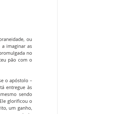
oraneidade, ou 
a imaginar as 
 promulgada no 
teu pão com o 
se o apóstolo – 
tá entregue às 
, mesmo sendo 
e glorificou o 
to, um ganho, 