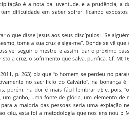
ecipitação é a nota da juventude, e a prudência, a da
 tem dificuldade em saber sofrer, ficando expostos
embrar o que disse Jesus aos seus discípulos: "Se algué
esmo, tome a sua cruz e siga-me”. Donde se vê que s
ssível seguir o mestre, e assim, dar o próximo pass
isto a cruz, o sofrimento que salva, purifica. Cf. Mt 16
n (2011, p. 263) diz que “o homem se perdeu no paraíso
vamente no sacrifício do Calvário”, na bonança é 
, porém, na dor é mais fácil lembrar dEle, pois, “o
, um ganho, uma fonte de glória, um elemento de r
e para a maioria das pessoas seria uma expiação ne
ao céu, esta foi a metodologia que nos ensinou o M