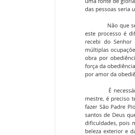
uma fonte de glória
das pessoas seria 
            Não que
este processo é dif
recebi do Senhor 
múltiplas ocupações
obra por obediênci
força da obediência
por amor da obediê
            É nece
mestre, é preciso 
fazer São Padre Pio
santos de Deus que
dificuldades, pois
beleza exterior e 