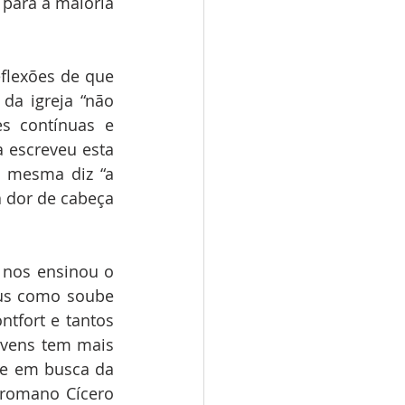
para a maioria 
flexões de que 
da igreja “não 
s contínuas e 
 escreveu esta 
 mesma diz “a 
 dor de cabeça 
 nos ensinou o 
us como soube 
tfort e tantos 
ovens tem mais 
e em busca da 
romano Cícero 