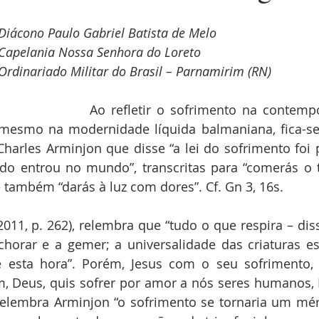
Diácono Paulo Gabriel Batista de Melo
Capelania Nossa Senhora do Loreto
Ordinariado Militar do Brasil – Parnamirim (RN)
Ao refletir o sofrimento na contemp
mesmo na modernidade líquida balmaniana, fica-se 
Charles Arminjon que disse “a lei do sofrimento foi
do entrou no mundo”, transcritas para “comerás o 
e também “darás à luz com dores”. Cf. Gn 3, 16s.
 (2011, p. 262), relembra que “tudo o que respira – dis
horar e a gemer; a universalidade das criaturas es
é esta hora”. Porém, Jesus com o seu sofrimento
m, Deus, quis sofrer por amor a nós seres humanos, El
elembra Arminjon “o sofrimento se tornaria um méri