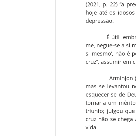
(2021, p. 22) “a pr
hoje até os idosos
depressão.
            É útil l
me, negue-se a si m
si mesmo’, não é po
cruz”, assumir em cr
            Arminjo
mas se levantou no
esquecer-se de Deus
tornaria um mérito
triunfo; julgou qu
cruz não se chega 
vida.