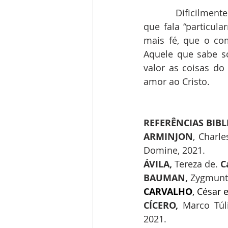
            Dificilm
que fala “particul
mais fé, que o co
Aquele que sabe so
valor as coisas do
amor ao Cristo.
REFERÊNCIAS BIBL
ARMINJON
, Charle
Domine, 2021.
ÁVILA, 
Tereza de. 
C
BAUMAN, 
Zygmunt
CARVALHO
, César 
CÍCERO, 
Marco Túl
2021.