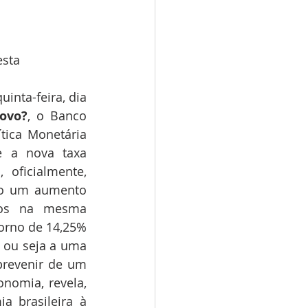
esta
inta-feira, dia 
novo?
, o Banco 
tica Monetária 
 a nova taxa 
 oficialmente, 
o um aumento 
os na mesma 
orno de 14,25%
 ou seja a uma 
 prevenir de um 
nomia, revela, 
 brasileira à 