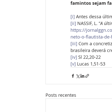
famintos sejam fa
[i]
 Antes dessa últi
[ii]
 NASSIF, L. “
A últ
https://jornalggn.
neto-o-flautista-de
[iii]
 Com a concreti
brasileira deverá c
[iv]
 Sl 22,20-22
[v]
 Lucas 1,51-53
Posts recentes