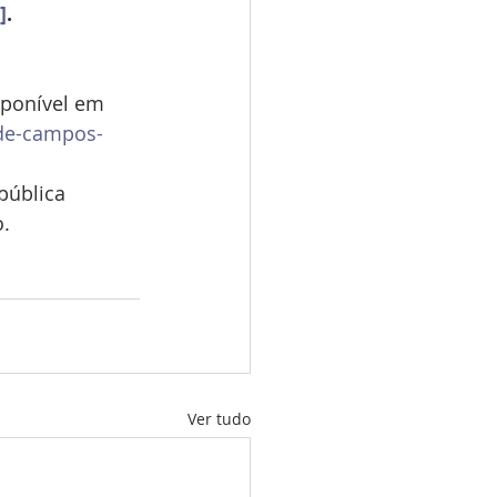
]
.
sponível em 
-de-campos-
pública 
o.
Ver tudo