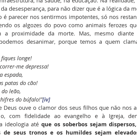
fraestrutura, na saúde, na educação. Na realidade, e
a da desesperança, para não dizer que é a lógica da m
 é parecer nos sentirmos impotentes, só nos restand
vendo os algozes do povo como animais ferozes q
m a proximidade da morte. Mas, mesmo diante d
 podemos desanimar, porque temos a quem clama
 fiques longe!
correr-me depressa!
a espada,
s patas do cão!
 do leão,
hifres do búfalo!”
[iv]
e Deus ouve o clamor dos seus filhos que não nos 
io, com fidelidade ao evangelho e à Igreja, de
 ideologia até 
que os soberbos sejam dispersos,
 de seus tronos e os humildes sejam elevados