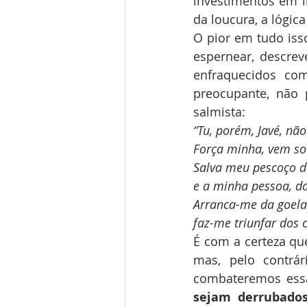
investimentos em in
da loucura, a lógic
O pior em tudo isso
espernear, descre
enfraquecidos co
preocupante, não
salmista:
“Tu, porém, Javé, não
Força minha, vem so
Salva meu pescoço d
e a minha pessoa, da
Arranca-me da goela
faz-me triunfar dos c
É com a certeza qu
mas, pelo contrár
combateremos essa
sejam derrubados