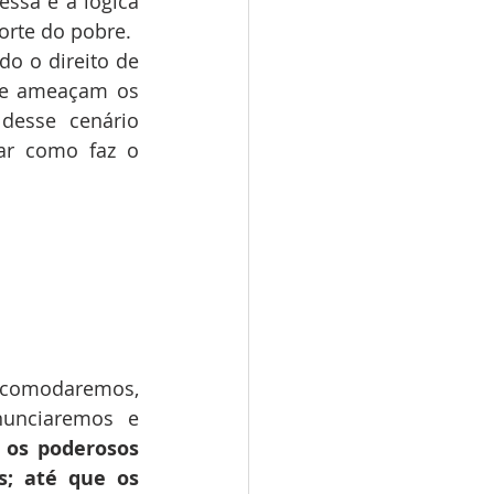
ssa é a lógica 
orte do pobre.
o o direito de 
ue ameaçam os 
esse cenário 
r como faz o 
acomodaremos, 
nunciaremos e 
 os poderosos 
; até que os 