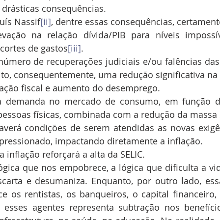
 drásticas consequências.
ís Nassif
[ii]
, dentre essas consequências, certament
ação na relação dívida/PIB para níveis impossí
ortes de gastos
[iii]
.
 número de recuperações judiciais e/ou falências da
to, consequentemente, uma redução significativa na o
ação fiscal e aumento do desemprego.
da demanda no mercado de consumo, em função d
pessoas físicas, combinada com a redução da massa s
averá condições de serem atendidas as novas exigênc
pressionado, impactando diretamente a inflação.
da inflação reforçará a alta da SELIC.
lógica que nos empobrece, a lógica que dificulta a vid
scarta e desumaniza. Enquanto, por outro lado, ess
e os rentistas, os banqueiros, o capital financeiro,
esses agentes representa subtração nos benefícios