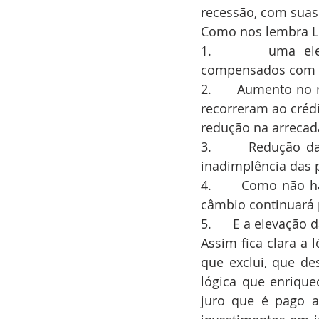
recessão, com suas
Como nos lembra Lu
1.       uma elev
compensados com c
2.      Aumento no
recorreram ao crédi
redução na arrecad
3.      Redução 
inadimplência das 
4.      Como não h
câmbio continuará 
5.      E a elevação 
Assim fica clara a 
que exclui, que de
lógica que enriquec
juro que é pago a 