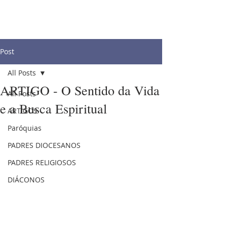
Post
All Posts
ARTIGO - O Sentido da Vida
All Posts
e a Busca Espiritual
ARTIGOS
Paróquias
PADRES DIOCESANOS
PADRES RELIGIOSOS
DIÁCONOS