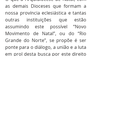
as demais Dioceses que formam a 
nossa província eclesiástica e tantas 
outras instituições que estão 
assumindo este possível “Novo 
Movimento de Natal”, ou do “Rio 
Grande do Norte”, se propõe é ser 
ponte para o diálogo, a união e a luta 
em prol desta busca por este direito 
fundamental ao bem comum e, 
especialmente, tendo em vista a 
dignidade de cada cidadão potiguar. 
A sua história de comprometimento 
com o desenvolvimento dos norte-
rio-grandenses é a sua grande 
advogada, especialmente no âmbito 
educativo. Com a educação de 
qualidade e para todos, a sociedade 
de modo sistêmico e globalmente sai 