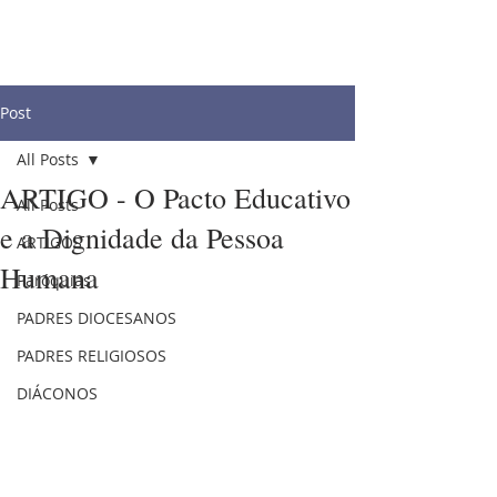
Post
All Posts
ARTIGO - O Pacto Educativo
All Posts
e a Dignidade da Pessoa
ARTIGOS
Humana
Paróquias
PADRES DIOCESANOS
PADRES RELIGIOSOS
DIÁCONOS