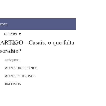
Post
All Posts
ARTIGO - Casais, o que falta
All Posts
ser dito?
ARTIGOS
Paróquias
PADRES DIOCESANOS
PADRES RELIGIOSOS
DIÁCONOS