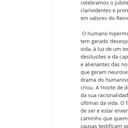
celebramos o jubil
clarividentes e pro
em valores do Rein
 O humano hipermoderno tem perdido essa sensibilidade para sonhar. A crise de fé 
tem gerado ‘desespe
vida, à luz de um t
desilusões e da cap
e alienantes das n
que geram neuroses,
drama do humanismo
criou. A ‘morte de
da sua racionalida
últimas da vida. O 
de ser e estar enxe
caminho que quem é
causas testificam q