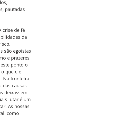
os, 
s, pautadas 
ibilidades da 
isco, 
s são egoístas 
mo e prazeres 
neste ponto o 
o que ele 
 Na fronteira 
 das causas 
as deixassem 
ais lutar é um 
ar. As nossas 
tal, como 