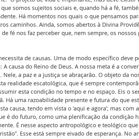
 que somos sujeitos sociais e, quando há a fé, tam
ndente. Há momentos nos quais o que pensamos par
tros caminhos. Ainda, somos abertos à Divina Provid
 de fé nos faz perceber que, nem sempre, os nossos 
a: A causa do Reino de Deus. A nossa meta é a conver
. Nele, a paz e a justiça se abraçarão. O objeto da n
esta realidade escatológica, que é sempre contemporâ
ssumir esta condição no tempo e no espaço. Eis o se
stã. Há uma razoabilidade presente e futura do que e
esta causa, tendo em vista o ‘aqui e agora’; mas com 
ue é do futuro, como uma plenificação da condição 
ente. É nesse aspecto antropológico e teológico que 
cristão”. Esse está sempre eivado de esperança. No 