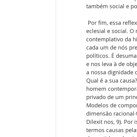
também social e pol
 Por fim, essa reflexão é fruto do que percebo a partir do meu lugar de fala; pessoal, 
eclesial e social.
contemplativo da h
cada um de nós prec
políticos. É desuma
e nos leva à de ob
a nossa dignidade d
Qual é a sua causa
homem contemporâne
privado de um princ
Modelos de comport
dimensão racional-te
Dilexit nos, 9). Po
termos causas pelas