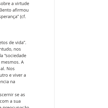
obre a virtude 
 Bento afirmou 
perança” (cf. 
ntudo, nos 
da “sociedade 
s mesmos. A 
al. Nos 
tro e viver a 
ncia na 
 
cernir se as 
 com a sua 
 a preocupação 