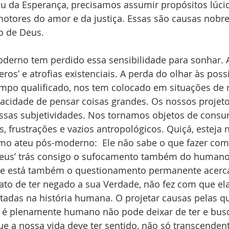
eu da Esperança, precisamos assumir propósitos lúcid
motores do amor e da justiça. Essas são causas nobre
o de Deus.
ros’ e atrofias existenciais. A perda do olhar às poss
empo qualificado, nos tem colocado em situações de r
acidade de pensar coisas grandes. Os nossos projeto
ossas subjetividades. Nos tornamos objetos de consu
 frustrações e vazios antropológicos. Quiçá, esteja 
 ateu pós-moderno:  Ele não sabe o que fazer com 
 deus’ trás consigo o sufocamento também do humano.
de está também o questionamento permanente acerca
fato de ter negado a sua Verdade, não fez com que el
rtadas na história humana. O projetar causas pelas qu
 plenamente humano não pode deixar de ter e busc
ue a nossa vida deve ter sentido, não só transcenden