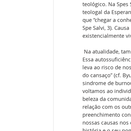
teológico. Na Spes 
teologal da Esperan
que “chegar a conhe
Spe Salvi, 3). Caus
existencialmente vi
 Na atualidade, também é construida a ideia de que precisamos de “projetos de vida”. 
Essa autossuficiênc
leva ao risco de nos
do cansaço” (cf. B
sindrome de burnout
voltamos ao individ
beleza da comunida
relação com os out
preenchimento cons
nossas causas nos 
história e o seu no