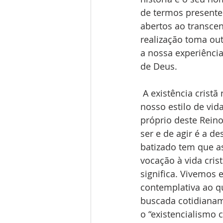
de termos presente
abertos ao transce
realização toma ou
a nossa experiência
de Deus.
 A existência cristã necessita de causas. Uma de modo específico deve permear o 
nosso estilo de vid
próprio deste Reino
ser e de agir é a d
batizado tem que a
vocação à vida cri
significa. Vivemos 
contemplativa ao q
buscada cotidianam
o “existencialismo 