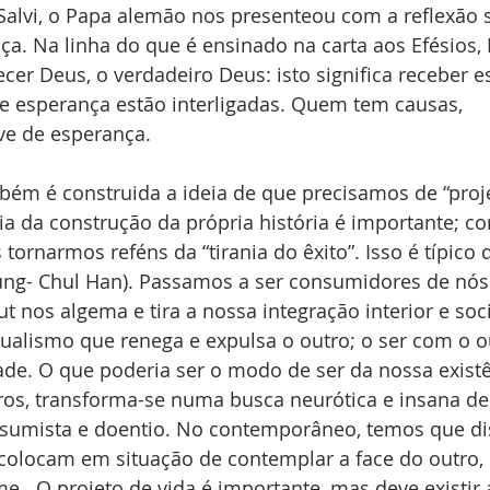
Salvi, o Papa alemão nos presenteou com a reflexão s
ça. Na linha do que é ensinado na carta aos Efésios,
cer Deus, o verdadeiro Deus: isto significa receber es
a e esperança estão interligadas. Quem tem causas, 
ve de esperança.
ia da construção da própria história é importante; co
 tornarmos reféns da “tirania do êxito”. Isso é típico 
yung- Chul Han). Passamos a ser consumidores de nó
 nos algema e tira a nossa integração interior e soci
ualismo que renega e expulsa o outro; o ser com o ou
de. O que poderia ser o modo de ser da nossa existê
ros, transforma-se numa busca neurótica e insana de
umista e doentio. No contemporâneo, temos que dis
colocam em situação de contemplar a face do outro,
me.  O projeto de vida é importante, mas deve existir