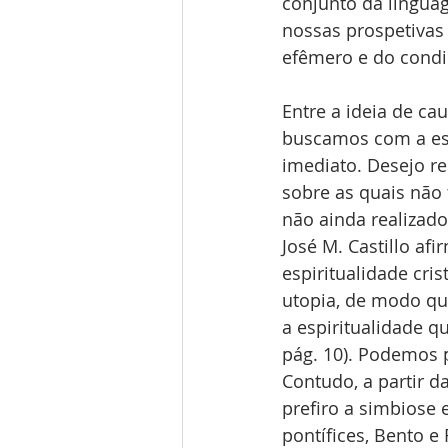
conjunto da lingua
nossas prospetivas
efêmero e do condi
Entre a ideia de ca
buscamos com a esp
imediato. Desejo r
sobre as quais não
não ainda realizado
José M. Castillo afi
espiritualidade cri
utopia, de modo que
a espiritualidade qu
pág. 10). Podemos p
Contudo, a partir da
prefiro a simbiose 
pontífices, Bento 