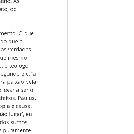
eno. As 
to, do 
emento. O que 
 do que o 
 as verdades 
 que mesmo 
, o teólogo 
Segundo ele, “a 
ra paixão pela 
levar a sério 
feitos, Paulus, 
pia e causa. 
ão lugar’, eu 
e dos sumos 
és puramente 