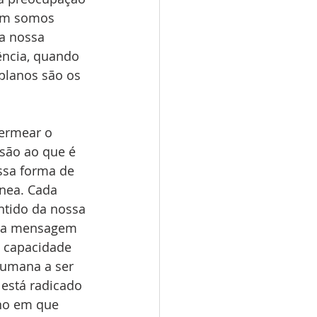
bém somos 
a nossa 
ência, quando 
planos são os 
são ao que é 
ossa forma de 
nea. Cada 
ntido da nossa 
sta mensagem 
a capacidade 
humana a ser 
está radicado 
ano em que 