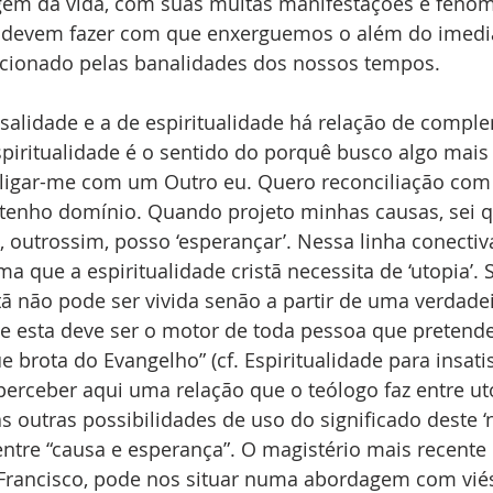
gem da vida, com suas muitas manifestações e fenôm
 devem fazer com que enxerguemos o além do imedia
cionado pelas banalidades dos nossos tempos.
usalidade e a de espiritualidade há relação de compl
iritualidade é o sentido do porquê busco algo mais
eligar-me com um Outro eu. Quero reconciliação com
 tenho domínio. Quando projeto minhas causas, sei
, outrossim, posso ‘esperançar’. Nessa linha conectiva
rma que a espiritualidade cristã necessita de ‘utopia’. 
stã não pode ser vivida senão a partir de uma verdadei
 esta deve ser o motor de toda pessoa que pretende 
e brota do Evangelho” (cf. Espiritualidade para insatis
erceber aqui uma relação que o teólogo faz entre uto
s outras possibilidades de uso do significado deste ‘n
entre “causa e esperança”. O magistério mais recent
e Francisco, pode nos situar numa abordagem com vi