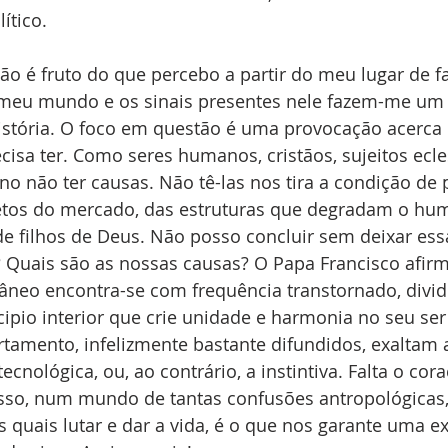
ítico.
 O meu mundo e os sinais presentes nele fazem-me um
istória. O foco em questão é uma provocação acerca
isa ter. Como seres humanos, cristãos, sujeitos ecles
no não ter causas. Não tê-las nos tira a condição de 
jetos do mercado, das estruturas que degradam o hu
e filhos de Deus. Não posso concluir sem deixar ess
? Quais são as nossas causas? O Papa Francisco afirm
o encontra-se com frequência transtornado, dividi
ipio interior que crie unidade e harmonia no seu ser 
amento, infelizmente bastante difundidos, exaltam 
cnológica, ou, ao contrário, a instintiva. Falta o coraç
r isso, num mundo de tantas confusões antropológicas,
 quais lutar e dar a vida, é o que nos garante uma ex