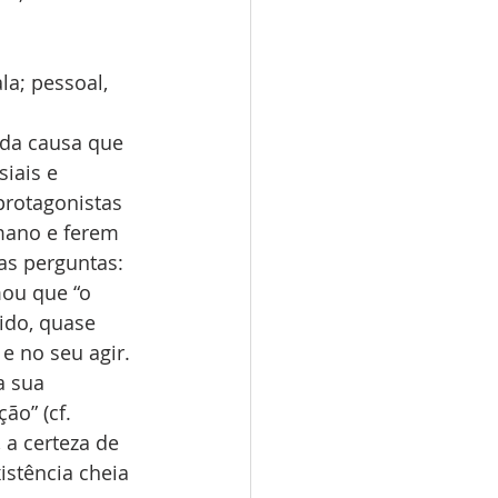
 
 da causa que 
iais e 
protagonistas 
mano e ferem 
as perguntas: 
ou que “o 
do, quase 
e no seu agir. 
a sua 
ão” (cf. 
 a certeza de 
istência cheia 