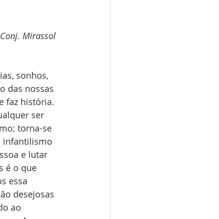
Conj. Mirassol 
as, sonhos, 
mo das nossas 
faz história. 
alquer ser 
o; torna-se 
infantilismo 
ssoa e lutar 
 é o que 
os essa 
são desejosas 
do ao 