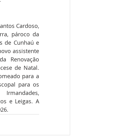
antos Cardoso, 
ra, pároco da 
s de Cunhaú e 
ovo assistente 
 da Renovação 
cese de Natal. 
omeado para a 
scopal para os 
Irmandades, 
os e Leigas. A 
026.