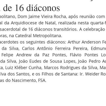
l de 16 diáconos
olitano, Dom Jaime Vieira Rocha, após reunião com 
l da Arquidiocese de Natal, realizada nesta quarta-f
acerdotal de 16 diáconos transitórios. A celebração 
oras, na Catedral Metropolitana. 
erdotes os seguintes diáconos: Arthur Anderson Ferr
da Silva, Carlos Antônio Ferreira Pereira, Edmund
 Felipe Andrew da Paz Pontes, Flávio Pontes Lop
da Silva, João Eudes de Sousa Lopes, João Pedro Acú
ta, Luiz Kléber Cunha, Marcos Rodrigues da Silva, M
lva dos Santos, e os Filhos de Santana: Ir. Weider R
rias do Nascimento, FSA.