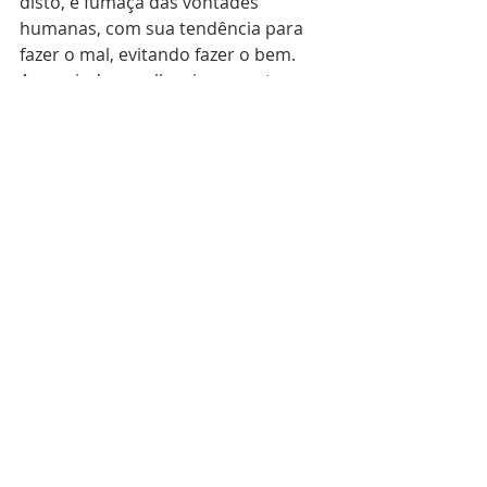
disto, é fumaça das vontades 
humanas, com sua tendência para 
fazer o mal, evitando fazer o bem. 
Assumindo escolhas incoerentes 
com a vocação e a missão para as 
quais foram consagradas, antes de 
tudo, pelo batismo. A verdade para 
cada um de nós deve importar. Não 
esqueçamos! Debochar da verdade 
é zombar de Deus. Subjugá-la em 
nome da política da conveniência, 
sem o zelo pela justiça, é uma forma 
pervertida de dizer ao mundo que 
não crê, não ama e nem espera. O 
mundo pós-moderno é um lugar 
profundamente carente desta 
Verdade, que bem entendida, nos 
levará sempre a Deus. A Igreja, com 
os seus sujeitos eclesiais, querendo 