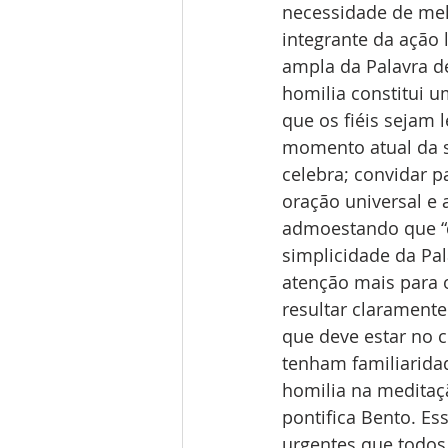
necessidade de melh
integrante da ação 
ampla da Palavra de
homilia constitui 
que os fiéis sejam 
momento atual da s
celebra; convidar p
oração universal e a
admoestando que “d
simplicidade da Pa
atenção mais para 
resultar claramente
que deve estar no c
tenham familiarida
homilia na meditaç
pontifica Bento. E
urgentes que todos