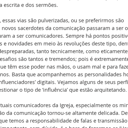
da escrita e dos sermões.
essas vias são pulverizadas, ou se preferirmos são 
 novos sacerdotes da comunicação passaram a ser os 
uram a ser comunicadores. Sempre há pontos positivo
 e novidades em meio às revoluções deste tipo, den
 despreparadas, tanto tecnicamente, como eticament
esafios são tantos e tremendos; pois é extremamente
ue têm esse poder nas mãos, o usam mal e para faze
nos. Basta que acompanhemos as personalidades ho
fluenciadores’ digitais. Vejamos alguns de seus perfi
ionar o tipo de ‘influência’ que estão arquitetando.
tuais comunicadores da Igreja, especialmente os min
ão da comunicação tornou-se altamente delicada. Den
ue temos a responsabilidade de falas e transmissão