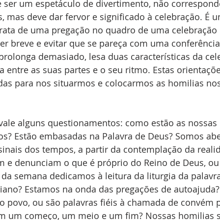
 ser um espetáculo de divertimento, não corresponde
, mas deve dar fervor e significado à celebração. É 
 trata de uma pregação no quadro de uma celebração l
ser breve e evitar que se pareça com uma conferência
se prolonga demasiado, lesa duas características da ce
a entre as suas partes e o seu ritmo. Estas orientaçõe
as para nos situarmos e colocarmos as homilias nos
 vale alguns questionamentos: como estão as nossas 
s? Estão embasadas na Palavra de Deus? Somos abe
inais dos tempos, a partir da contemplação da reali
 e denunciam o que é próprio do Reino de Deus, ou 
da semana dedicamos à leitura da liturgia da palavr
tidiano? Estamos na onda das pregações de autoajuda
o povo, ou são palavras fiéis à chamada de convém 
êm um começo, um meio e um fim? Nossas homilias 