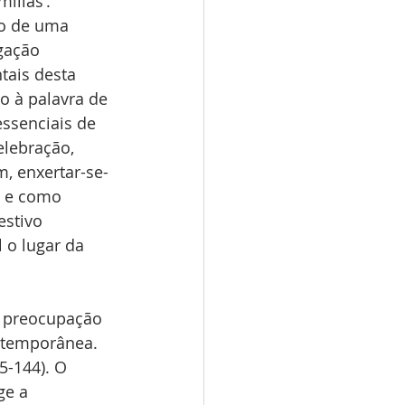
ilias’. 
to de uma 
gação 
tais desta 
o à palavra de 
essenciais de 
elebração, 
, enxertar-se-
l e como 
stivo 
 o lugar da 
 preocupação 
ntemporânea. 
5-144). O 
ge a 