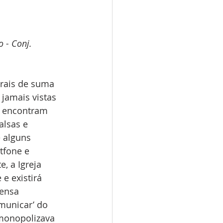
 - Conj. 
rais de suma 
jamais vistas 
 encontram 
alsas e 
 alguns 
tfone e 
, a Igreja 
e existirá 
ensa 
omunicar’ do 
 monopolizava 