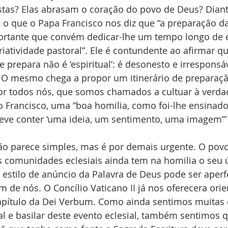
stas? Elas abrasam o coração do povo de Deus? Diant
 o que o Papa Francisco nos diz que “a preparação d
ortante que convém dedicar-lhe um tempo longo de e
criatividade pastoral”. Ele é contundente ao afirmar q
 prepara não é ‘espiritual’: é desonesto e irresponsá
 O mesmo chega a propor um itinerário de preparaçã
or todos nós, que somos chamados a cultuar à verdad
 Francisco, uma “boa homilia, como foi-lhe ensinad
eve conter ‘uma ideia, um sentimento, uma imagem’” (
xão parece simples, mas é por demais urgente. O pov
 comunidades eclesiais ainda tem na homilia o seu ú
 estilo de anúncio da Palavra de Deus pode ser aperf
 de nós. O Concílio Vaticano II já nos oferecera orie
apítulo da Dei Verbum. Como ainda sentimos muitas d
al e basilar deste evento eclesial, também sentimos 