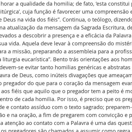
orar a qualidade da homilia; de fato, ‘esta constitui 
litúrgica’, cuja função é favorecer uma compreensão e
 Deus na vida dos fiéis”. Continua, o teólogo, dizendo
uma atualização da mensagem da Sagrada Escritura, d
levados a descobrir a presença e a eficácia da Palavr
ua vida. Aquela deve levar à compreensão do mistéri
ara a missão, preparando a assembleia para a profissã
 liturgia eucarística”. Bento trás orientações aos hom
evem-se evitar tanto homilias genéricas e abstratas
lavra de Deus, como inúteis divagações que ameaçam 
o pregador do que para o coração da mensagem evan
 aos fiéis que aquilo que o pregador tem a peito é mos
entro de cada homilia. Por isso, é preciso que os pre
de e contato assíduo com o texto sagrado; preparem-
ão e na oração, a fim de pregarem com convicção e pa
ssa atenção ao contato com a Palavra é uma das ques
 os pregadores são chamados a assumir como regra d