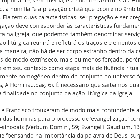
mportante, sem dúvida, é a hora de fazermos as ‘Hom
 a homilia “é a pregação cristã que ocorre no âmbi
. Ela tem duas características: ser pregação e ser pre
gação deve corresponder às características fundamen
sica na Igreja, que podemos também denominar serviç
 litúrgica reunirá e refletirá os traços e elementos 
sta maneira, não há de ser corpo estranho dentro da c
as de modo extrínseco, mais ou menos forçado, porém
em seu contexto como etapa mais de fluência ritua
tamente homogêneo dentro do conjunto do universo fe
is, A Homilia...pág. 6). É necessário que saibamos qual
 finalidade no conjunto da ação litúrgica da Igreja.
 e Francisco trouxeram de modo mais contundente a
a das homilias para o processo de ‘evangelização’ co
-sinodais (Verbum Domini, 59; Evangelii Gaudium, 13
ue “pensando na importância da palavra de Deus, sur