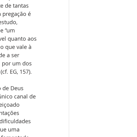
e de tantas 
a pregação é 
studo, 
ue “um 
vel quanto aos 
o que vale à 
e a ser 
o por um dos 
cf. EG, 157).
o de Deus 
nico canal de 
eiçoado 
ntações 
ificuldades 
que uma 