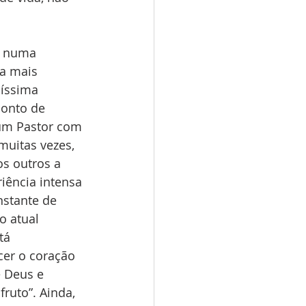
, numa 
a mais 
íssima 
ponto de 
um Pastor com 
muitas vezes, 
s outros a 
iência intensa 
nstante de 
o atual 
tá 
cer o coração 
 Deus e 
ruto”. Ainda, 