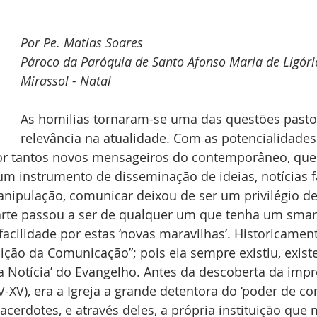
Por Pe. Matias Soares
Pároco da Paróquia de Santo Afonso Maria de Ligório
Mirassol - Natal
As homilias tornaram-se uma das questões pasto
relevância na atualidade. Com as potencialidades 
or tantos novos mensageiros do contemporâneo, que
um instrumento de disseminação de ideias, notícias f
nipulação, comunicar deixou de ser um privilégio de
 arte passou a ser de qualquer um que tenha um smar
acilidade por estas ‘novas maravilhas’. Historicamente
uição da Comunicação”; pois ela sempre existiu, existe 
a Notícia’ do Evangelho. Antes da descoberta da impr
V-XV), era a Igreja a grande detentora do ‘poder de c
acerdotes, e através deles, a própria instituição que