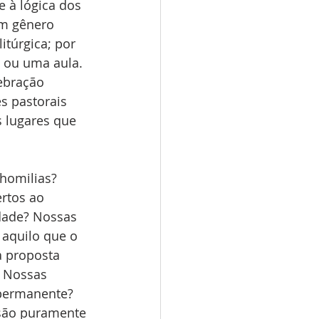
 à lógica dos 
um gênero 
itúrgica; por 
 ou uma aula. 
lebração 
s pastorais 
 lugares que 
homilias? 
rtos ao 
dade? Nossas 
aquilo que o 
a proposta 
? Nossas 
permanente? 
são puramente 