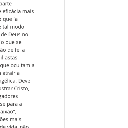
parte 
 eficácia mais 
 que “a 
e tal modo 
a de Deus no 
o que se 
o de fé, a 
iliastas 
 que ocultam a 
atrair a 
gélica. Deve 
trar Cristo, 
gadores 
se para a 
ixão”, 
tões mais 
e vida, não 