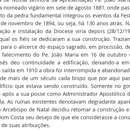
a nomeado vigário em sete de agosto 1881, onde pas
mento da pedra fundamental integrou os eventos da Fest
de novembro de 1894, ou seja, há 130 anos atrás. N
iação e instalação da Diocese viria depois (28/12/
ual os fiéis se dedicaram a sua construção. Trazia
para o alicerce do espaço sagrado, em procissão, de
 falecimento do Pe. João Maria em 16 de outubro d
isés deu continuidade a edificação, deixando-a em
 saída em 1910 a obra foi interrompida e abandonad
go de mais de um século cada bispo que por aqui pa
difício que estava sendo construído. Somente no go
 após a sua posse como Administrador Apostólico de
-la. As ruínas existentes denotavam degradante apar
Arcebispo de Natal decidiu retomar a construção e 
Dom Costa seu desejo de que ele considerasse a cons
de suas atribuições.