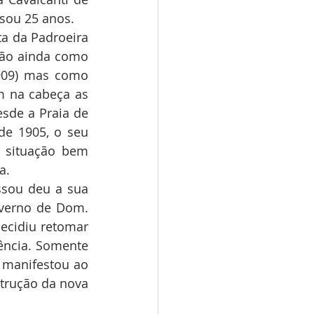
sou 25 anos.
a da Padroeira 
ão ainda como 
1909) mas como 
m na cabeça as 
sde a Praia de 
e 1905, o seu 
 situação bem 
a.
ssou deu a sua 
verno de Dom. 
cidiu retomar 
ência. Somente 
manifestou ao 
trução da nova 