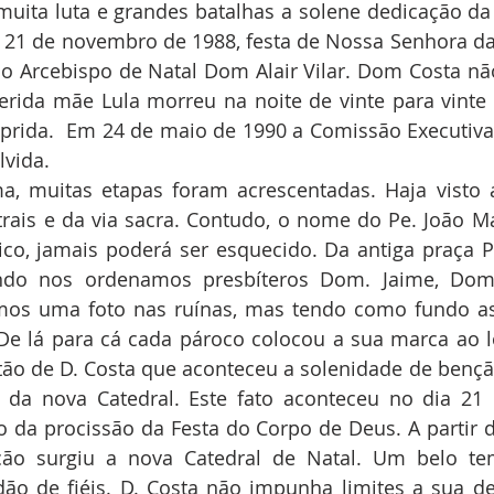
e muita luta e grandes batalhas a solene dedicação da 
a 21 de novembro de 1988, festa de Nossa Senhora da
o Arcebispo de Natal Dom Alair Vilar. Dom Costa não
erida mãe Lula morreu na noite de vinte para vinte 
prida.  Em 24 de maio de 1990 a Comissão Executiva
lvida.
a, muitas etapas foram acrescentadas. Haja visto a
rais e da via sacra. Contudo, o nome do Pe. João Mar
ico, jamais poderá ser esquecido. Da antiga praça Pi
do nos ordenamos presbíteros Dom. Jaime, Dom. 
mos uma foto nas ruínas, mas tendo como fundo as 
De lá para cá cada pároco colocou a sua marca ao l
stão de D. Costa que aconteceu a solenidade de benç
 da nova Catedral. Este fato aconteceu no dia 21 
da procissão da Festa do Corpo de Deus. A partir d
ão surgiu a nova Catedral de Natal. Um belo te
ão de fiéis. D. Costa não impunha limites a sua de