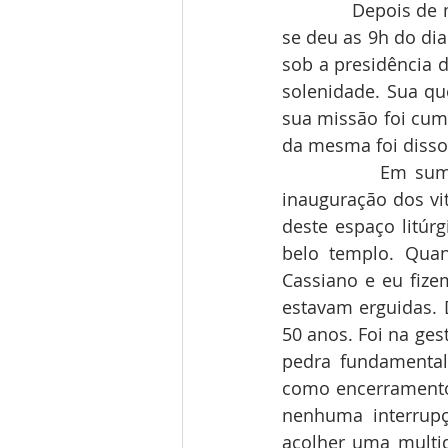
            Depois d
se deu as 9h do di
sob a presidência d
solenidade. Sua qu
sua missão foi cum
da mesma foi disso
            Em sum
inauguração dos vit
deste espaço litúrg
belo templo. Quan
Cassiano e eu fize
estavam erguidas. 
50 anos. Foi na ge
pedra fundamental
como encerramento 
nenhuma interrupç
acolher uma multid