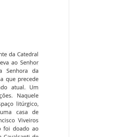
nte da Catedral 
eva ao Senhor 
 Senhora da 
ia que precede 
do atual. Um 
ões. Naquele 
ço litúrgico, 
 uma casa de 
isco Viveiros 
 foi doado ao 
Cavalcanti de 