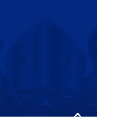
Pe. Matias Soares Pároco da paróquia de
Santo Afonso M. de Ligório - Natal-RN A
América Latina sempre recebeu os
sobejos culturais do...