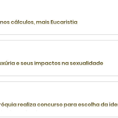
preensão da leitura são alguns dos diferenciais de “A...
nos cálculos, mais Eucaristia
 Pe. Paulo Henrique da Silva Professor de Teologia Nos pr
rgia da Palavra nos apresentará, no Evangelho, o...
luxúria e seus impactos na sexualidade
 João Santos Cardoso Arcebispo de Natal Podemos consid
ejo intenso e descontrolado por prazer sexual, que...
róquia realiza concurso para escolha da ide
sta da padroeira