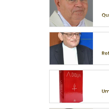
Qu
Por
O mê
Re
Pad
cam
Um
Ir
Tra