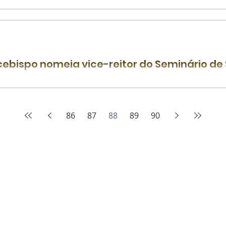
 Matias Soares Pároco da paróquia de Santo Afonso M. de Li
ina sempre recebeu os sobejos culturais do...
cebispo nomeia vice-reitor do Seminário de
rcebispo Metropolitano, Dom João Santos Cardoso, nomeou, 
ho, Padre Thiago Barbosa Dias para a função de...
86
87
88
89
90