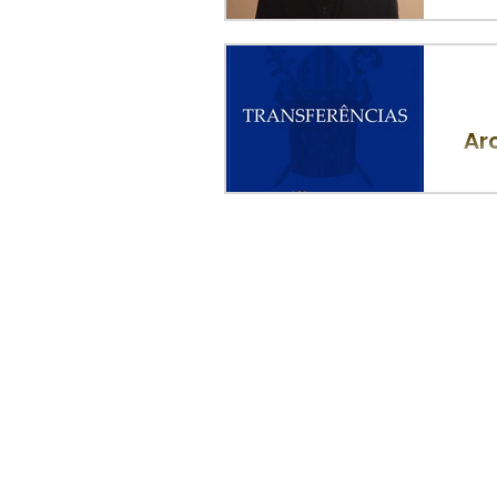
Pe.
Lat
Ar
O A
jul