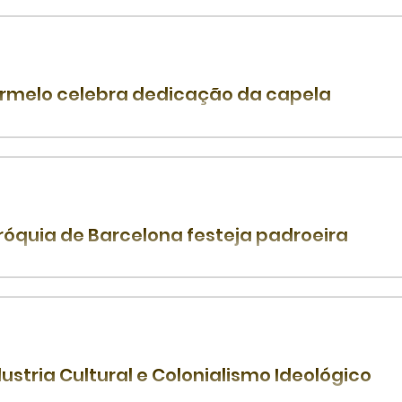
aróquia de Nossa Senhora da Conceição, em Macaíba, vai p
curso ImaculART. O objetivo do certame será a...
rmelo celebra dedicação da capela
próxima segunda-feira (29), será celebrado o aniversário d
melo de Nossa Senhora do Sorriso e Santa...
róquia de Barcelona festeja padroeira
aróquia de Nossa Senhora do Perpétuo Socorro, em Barcelon
2 de agosto, a festa da padroeira, com uma...
dustria Cultural e Colonialismo Ideológico