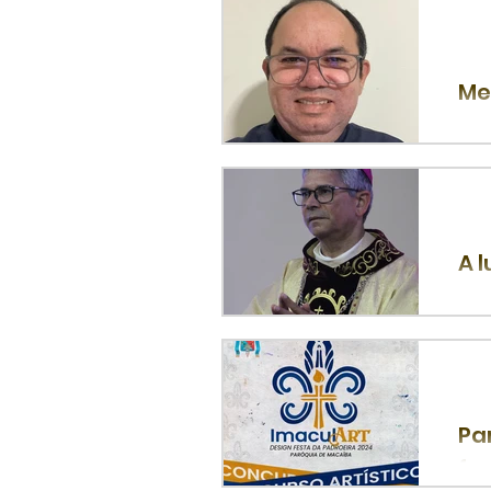
com
Me
Por
Litu
A 
Dom
des
Pa
fe