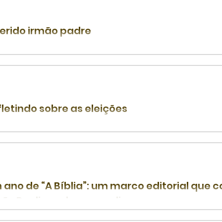
erido irmão padre
 Pe. José Freitas Campos Pároco emérito da Paróquia de São 
s vocacional (agosto) e o dia do Padre ( 1º...
fletindo sobre as eleições
re João Medeiros Filho Acontecem as convenções partidári
panhas em função das próximas eleições. Em breve, o...
 ano de “A Bíblia”: um marco editorial que 
mãs Paulinas de evangelizar
dução das línguas originais, cuidado onomástico e textos de