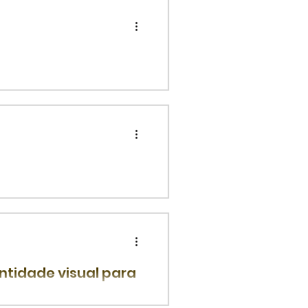
óximos quatro domingos a
erar a luxúria como um
ntidade visual para