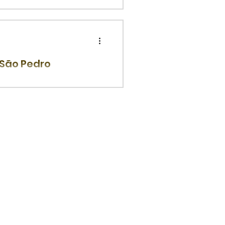
gório - Natal-RN A América
 São Pedro
nesta terça-feira, 23 de