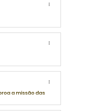
Sebastião - Alecrim - Natal
as, antecedendo às
coroa a missão das
 apoio para a