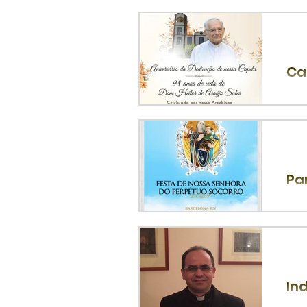
A P
Con
Ca
Na 
Car
Pa
A P
a 0
In