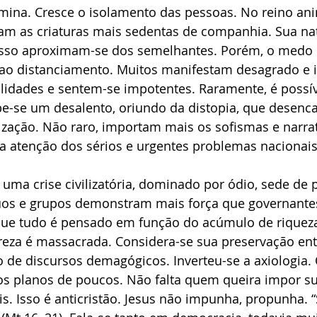
ina. Cresce o isolamento das pessoas. No reino ani
am as criaturas mais sedentas de companhia. Sua na
 isso aproximam-se dos semelhantes. Porém, o medo 
ao distanciamento. Muitos manifestam desagrado e 
alidades e sentem-se impotentes. Raramente, é possív
ebe-se um desalento, oriundo da distopia, que desenc
ização. Não raro, importam mais os sofismas e narra
 a atenção dos sérios e urgentes problemas nacionais
ma crise civilizatória, dominado por ódio, sede de 
íduos e grupos demonstram mais força que governante
 que tudo é pensado em função do acúmulo de riqueza
eza é massacrada. Considera-se sua preservação ent
o de discursos demagógicos. Inverteu-se a axiologia
os planos de poucos. Não falta quem queira impor sua
. Isso é anticristão. Jesus não impunha, propunha. 