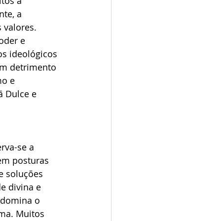
tos a 
te, a 
 valores. 
oder e 
os ideológicos 
em detrimento 
mo e 
ã Dulce e 
 
rva-se a 
em posturas 
e soluções 
e divina e 
edomina o 
ma. Muitos 