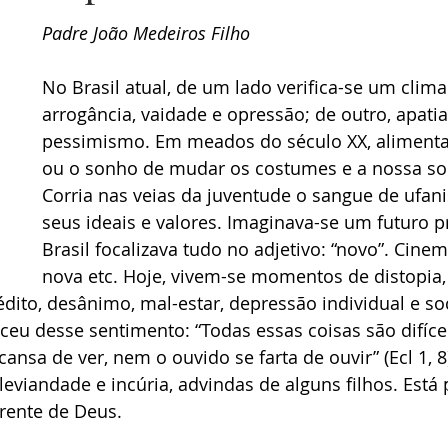
Padre João Medeiros Filho
No Brasil atual, de um lado verifica-se um clima
arrogância, vaidade e opressão; de outro, apatia
pessimismo. Em meados do século XX, alimentav
ou o sonho de mudar os costumes e a nossa so
Corria nas veias da juventude o sangue de ufa
seus ideais e valores. Imaginava-se um futuro p
Brasil focalizava tudo no adjetivo: “novo”. Cine
nova etc. Hoje, vivem-se momentos de distopia
to, desânimo, mal-estar, depressão individual e soc
ceu desse sentimento: “Todas essas coisas são difícei
cansa de ver, nem o ouvido se farta de ouvir” (Ecl 1, 8)
eviandade e incúria, advindas de alguns filhos. Está 
arente de Deus.