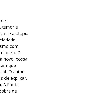
 de 
, temor e 
a-se a utopia 
ciedade. 
nismo com 
róspero. O 
ma novo, bossa 
, em que 
ial. O autor 
s de explicar. 
. A Pátria 
pobre de 