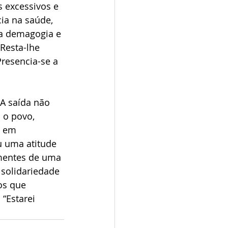
 excessivos e 
ia na saúde, 
da demagogia e 
Resta-lhe 
resencia-se a 
A saída não 
 o povo, 
s em 
u uma atitude 
ementes de uma 
 solidariedade 
os que 
“Estarei 