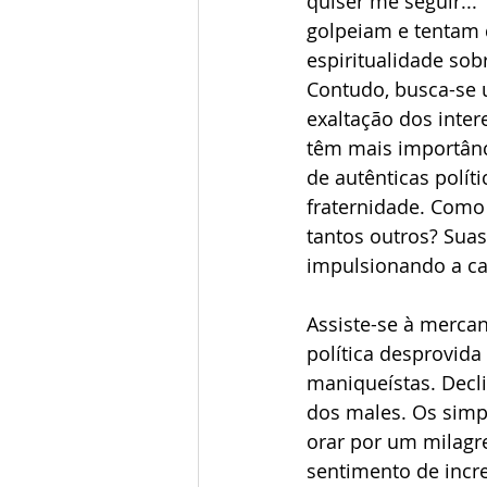
quiser me seguir...”
golpeiam e tentam d
espiritualidade sobr
Contudo, busca-se 
exaltação dos inter
têm mais importânc
de autênticas polít
fraternidade. Como 
tantos outros? Suas
impulsionando a ca
Assiste-se à mercan
política desprovid
maniqueístas. Decli
dos males. Os simpl
orar por um milagr
sentimento de incre