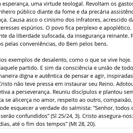
 esperança, uma virtude teologal. Revoltam os gastos
nheiro público diante da fome e da precária assistênc
ça. Causa asco o cinismo dos infratores, acrescido 
eresses espúrios. O povo fica perplexo e apoplético. 
nte da liberdade sufocada, da insegurança reinante. P
os pelas conveniências, do Bem pelos bens.
ios exemplos de desalento, como o que se vive hoje. 
quele partido. E sim da consciência e união de todo
eira digna e autêntica de pensar e agir, inspirada
Cristo não teve pressa em instaurar seu Reino. Adoto
fetiva a perseverança. Reuniu discípulos e plantou s
sta se alicerça no amor, respeito ao outro, compaixão,
pode esquecer a verdade do salmista: “Senhor, todos 
erão confundidos” (Sl 25/24, 3). Cristo assegura-nos: 
ias, até o fim dos tempos” (Mt 28, 20).