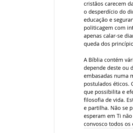
cristãos carecem da
o desperdício do di
educação e seguran
politicagem com int
apenas calar-se dia
queda dos princípi
A Bíblia contém vár
depende deste ou da
embasadas numa man
postulados éticos. 
que possibilita e e
filosofia de vida. E
e partilha. Não se 
esperam em Ti não s
convosco todos os d