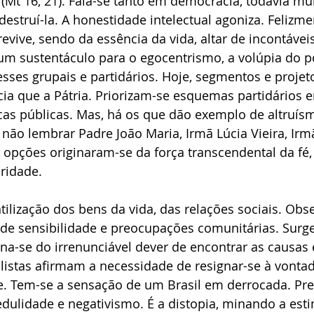
 (Mt 16, 21). Fala-se tanto em democracia, todavia mui
estruí-la. A honestidade intelectual agoniza. Felizmen
evive, sendo da essência da vida, altar de incontáveis
um sustentáculo para o egocentrismo, a volúpia do p
esses grupais e partidários. Hoje, segmentos e projet
ia que a Pátria. Priorizam-se esquemas partidários 
icas públicas. Mas, há os que dão exemplo de altruís
não lembrar Padre João Maria, Irmã Lúcia Vieira, Irm
 opções originaram-se da força transcendental da fé,
ridade.
tilização dos bens da vida, das relações sociais. Obse
a de sensibilidade e preocupações comunitárias. Surg
na-se do irrenunciável dever de encontrar as causas 
istas afirmam a necessidade de resignar-se à vontad
e. Tem-se a sensação de um Brasil em derrocada. Pr
dulidade e negativismo. É a distopia, minando a esti