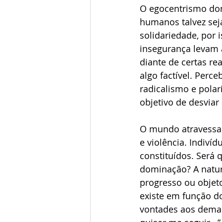
O egocentrismo dom
humanos talvez sej
solidariedade, por
insegurança levam 
diante de certas re
algo factível. Perc
radicalismo e polar
objetivo de desviar
O mundo atravessa u
e violência. Indiv
constituídos. Será
dominação? A natur
progresso ou objet
existe em função d
vontades aos demais