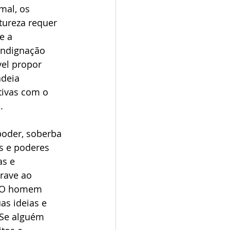
mal, os 
tureza requer 
e a 
indignação 
el propor 
adeia 
tivas com o 
.
poder, soberba 
s e poderes 
s e 
rave ao 
. O homem 
s ideias e 
“Se alguém 