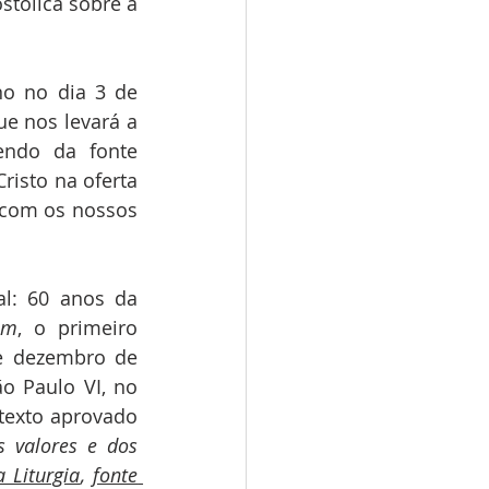
stólica sobre a 
e nos levará a 
endo da fonte 
isto na oferta 
 com os nossos 
um
, o primeiro 
e dezembro de 
o Paulo VI, no 
texto aprovado 
 valores e dos 
a Liturgia
, 
fonte 