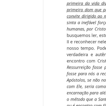
primeira da vida di
primeiro dom que p
convite dirigido ao
sinta a inefável for
humanas, por Cristo
busquemos ler, est
II e reconhecer nel
nosso tempo. Pode
verdadeira e autên
encontro com Crist
Ressurreição fosse 
fosse para nós a re
Apóstolos, se não n
com Ele, seria como
encarnação para alé
o método que a Santí
ou é encontro com El