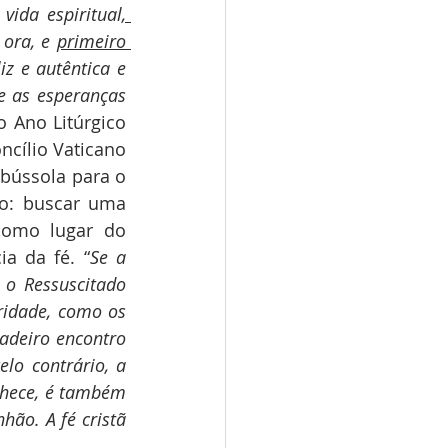
vida espiritual
, 
 ora, e 
primeiro 
z e autêntica e 
e as esperanças 
o Ano Litúrgico 
cílio Vaticano 
bússola para o 
o: buscar uma 
como lugar do 
a da fé. “
Se a 
o Ressuscitado 
idade, como os 
deiro encontro 
lo contrário, a 
hece, é também 
ão. A fé cristã 