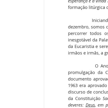
esperança e a vinda 
formação litúrgica 
            Iniciando o Ano no primeiro domingo do Advento, este ano no dia 3 de 
dezembro, somos co
percorrer todos o
inesgotável da Pala
da Eucaristia e se
irmãos e irmãs, a g
            O Ano Litúrgico iniciará com uma comemoração especial: 60 anos da 
promulgação da Co
documento aprovad
1963 era aprovado 
discurso de conclu
da Constituição 
Sa
deveres: 
Deus
, em p