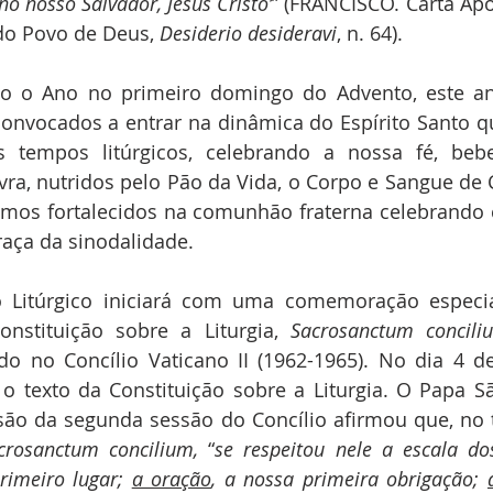
no nosso Salvador, Jesus Cristo’
” (FRANCISCO. Carta Apo
do Povo de Deus, 
Desiderio desideravi
, n. 64).
nvocados a entrar na dinâmica do Espírito Santo qu
s tempos litúrgicos, celebrando a nossa fé, beb
vra, nutridos pelo Pão da Vida, o Corpo e Sangue de Cr
remos fortalecidos na comunhão fraterna celebrando
raça da sinodalidade.
nstituição sobre a Liturgia, 
Sacrosanctum concili
o no Concílio Vaticano II (1962-1965). No dia 4 d
o texto da Constituição sobre a Liturgia. O Papa Sã
são da segunda sessão do Concílio afirmou que, no 
crosanctum concilium,
 “
se respeitou nele a escala dos
rimeiro lugar; 
a oração
, a nossa primeira obrigação; 