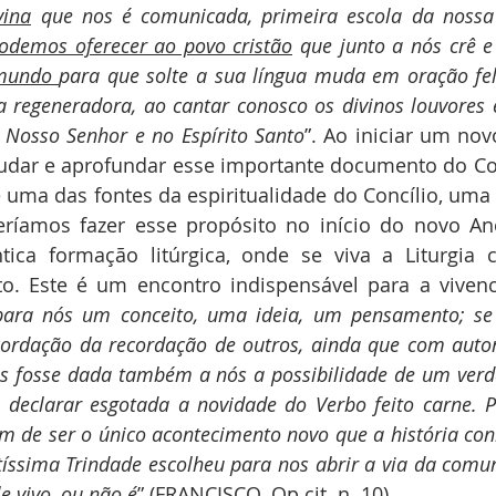
vina
 que nos é comunicada, primeira escola da nossa 
odemos oferecer ao povo cristão
 que junto a nós crê e
 mundo 
para que solte a sua língua muda em oração feli
ça regeneradora, ao cantar conosco os divinos louvores 
 Nosso Senhor e no Espírito Santo
”. Ao iniciar um nov
udar e aprofundar esse importante documento do Con
e uma das fontes da espiritualidade do Concílio, uma 
ríamos fazer esse propósito no início do novo An
tica formação litúrgica, onde se viva a Liturgia 
o. Este é um encontro indispensável para a vivenci
para nós um conceito, uma ideia, um pensamento; se 
cordação da recordação de outros, ainda que com autor
os fosse dada também a nós a possibilidade de um verda
 declarar esgotada a novidade do Verbo feito carne. Pe
m de ser o único acontecimento novo que a história con
ssima Trindade escolheu para nos abrir a via da comunh
e vivo, ou não é
” (FRANCISCO. Op.cit. n. 10).