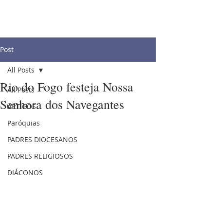
Post
All Posts
Rio do Fogo festeja Nossa
All Posts
Senhora dos Navegantes
ARTIGOS
Paróquias
PADRES DIOCESANOS
PADRES RELIGIOSOS
DIÁCONOS