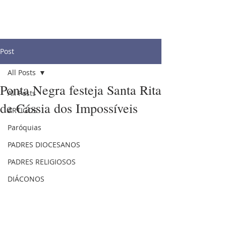
Post
All Posts
Ponta Negra festeja Santa Rita
All Posts
de Cássia dos Impossíveis
ARTIGOS
Paróquias
PADRES DIOCESANOS
PADRES RELIGIOSOS
DIÁCONOS